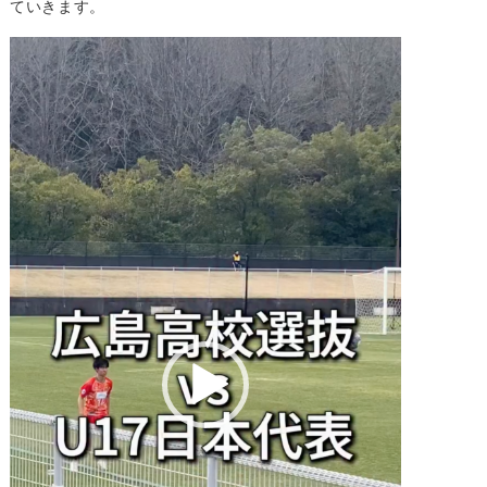
ていきます。
動
画
プ
レ
ー
ヤ
ー