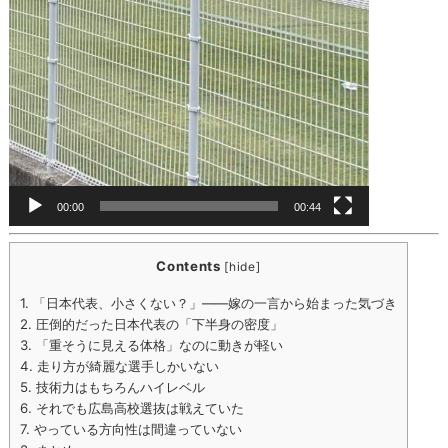
00:00
00:44
Contents
[
hide
]
1.
「日本代表、小さくない？」——嫁の一言から始まった気づき
2.
圧倒的だった日本代表の「下半身の密度」
3.
「重そうに見える体格」なのに動きが軽い
4.
走り方が綺麗な選手しかいない
5.
技術力はもちろんハイレベル
6.
それでも広島高校選抜は戦えていた
7.
やっている方向性は間違っていない