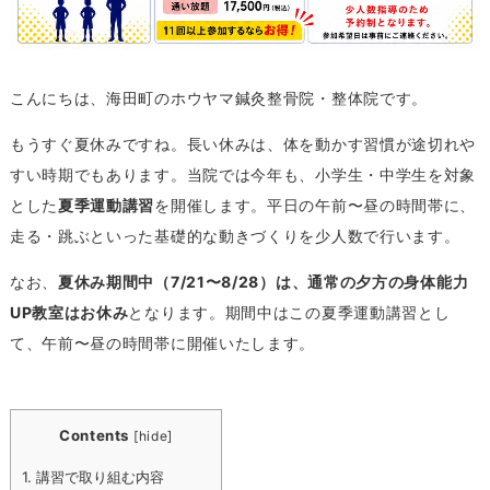
こんにちは、海田町のホウヤマ鍼灸整骨院・整体院です。
もうすぐ夏休みですね。長い休みは、体を動かす習慣が途切れや
すい時期でもあります。当院では今年も、小学生・中学生を対象
とした
夏季運動講習
を開催します。平日の午前〜昼の時間帯に、
走る・跳ぶといった基礎的な動きづくりを少人数で行います。
なお、
夏休み期間中（7/21〜8/28）は、通常の夕方の身体能力
UP教室はお休み
となります。期間中はこの夏季運動講習とし
て、午前〜昼の時間帯に開催いたします。
Contents
[
hide
]
1.
講習で取り組む内容